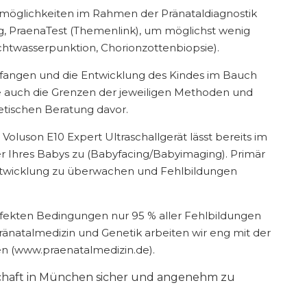
möglichkeiten im Rahmen der Pränataldiagnostik
g, PraenaTest (Themenlink), um möglichst wenig
htwasserpunktion, Chorionzottenbiopsie).
fangen und die Entwicklung des Kindes im Bauch
e auch die Grenzen der jeweiligen Methoden und
tischen Beratung davor.
oluson E10 Expert Ultraschallgerät lässt bereits im
der Ihres Babys zu (Babyfacing/Babyimaging). Primär
 Entwicklung zu überwachen und Fehlbildungen
rfekten Bedingungen nur 95 % aller Fehlbildungen
ränatalmedizin und Genetik arbeiten wir eng mit der
n (www.praenatalmedizin.de).
schaft in München sicher und angenehm zu