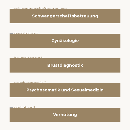
Schwangerschaftsbetreuung
Gynäkologie
Brustdiagnostik
Psychosomatik und Sexualmedizin
Verhütung