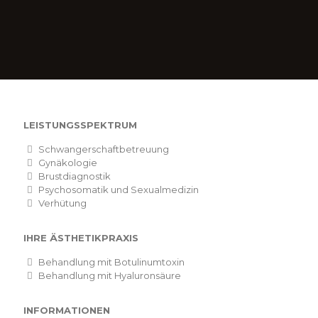
LEISTUNGSSPEKTRUM
Schwangerschaftbetreuung
Gynäkologie
Brustdiagnostik
Psychosomatik und Sexualmedizin
Verhütung
IHRE ÄSTHETIKPRAXIS
Behandlung mit Botulinumtoxin
Behandlung mit Hyaluronsäure
INFORMATIONEN