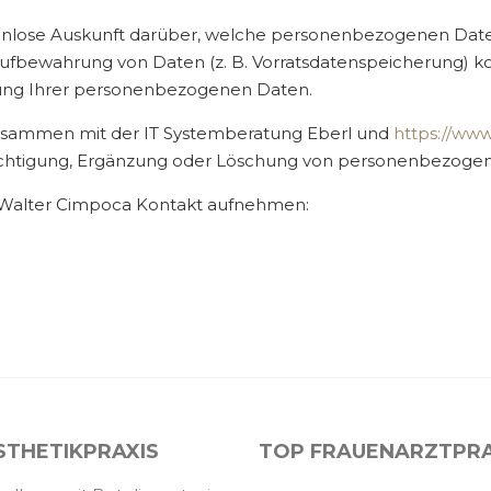
ostenlose Auskunft darüber, welche personenbezogenen Date
Aufbewahrung von Daten (z. B. Vorratsdatenspeicherung) kol
hung Ihrer personenbezogenen Daten.
zusammen mit der IT Systemberatung Eberl und
https://ww
ichtigung, Ergänzung oder Löschung von personenbezogen
. Walter Cimpoca Kontakt aufnehmen:
STHETIKPRAXIS
TOP FRAUENARZTPRA