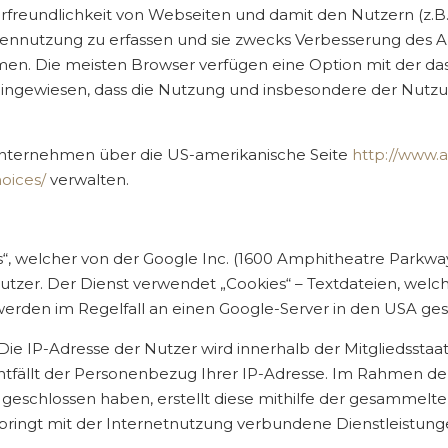
rfreundlichkeit von Webseiten und damit den Nutzern (z.
itennutzung zu erfassen und sie zwecks Verbesserung des 
hmen. Die meisten Browser verfügen eine Option mit der da
uf hingewiesen, dass die Nutzung und insbesondere der Nut
Unternehmen über die US-amerikanische Seite
http://www.a
oices/
verwalten.
cs“, welcher von der Google Inc. (1600 Amphitheatre Park
utzer. Der Dienst verwendet „Cookies“ – Textdateien, welc
rden im Regelfall an einen Google-Server in den USA ges
 Die IP-Adresse der Nutzer wird innerhalb der Mitgliedsst
ntfällt der Personenbezug Ihrer IP-Adresse. Im Rahmen de
 geschlossen haben, erstellt diese mithilfe der gesammel
bringt mit der Internetnutzung verbundene Dienstleistung