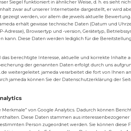
er Siegel funktioniert in ähnlicher Weise, d. h. es sieht ni
nhalt zwar auf unserer Internetseite dargestellt, er wird
t gezeigt werden, vor allem die jeweils aktuelle Bewertun
ameda erhält gewisse technische Daten (Datum und Uhrzeit 
IP-Adresse), Browsertyp und -version, Gerätetyp, Betriebss
den kann. Diese Daten werden lediglich für die Bereitstellu
das berechtigte Interesse, aktuelle und korrekte Inhalte
Speicherung der genannten Daten erfolgt durch uns aufgrun
e weitergeleitet. jameda verarbeitet die fort von Ihnen 
urch jameda können Sie der Datenschutzerklärung der Se
nalytics
 Merkmale” von Google Analytics. Dadurch können Berichte 
 enthalten. Diese Daten stammen aus interessenbezogene
bestimmten Person zugeordnet werden. Sie können diese Fu